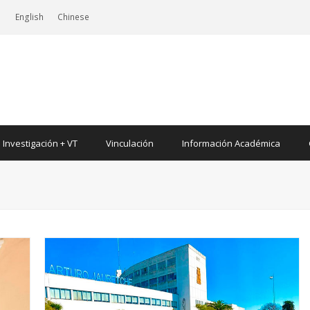
|
English
Chinese
Investigación + VT
Vinculación
Información Académica