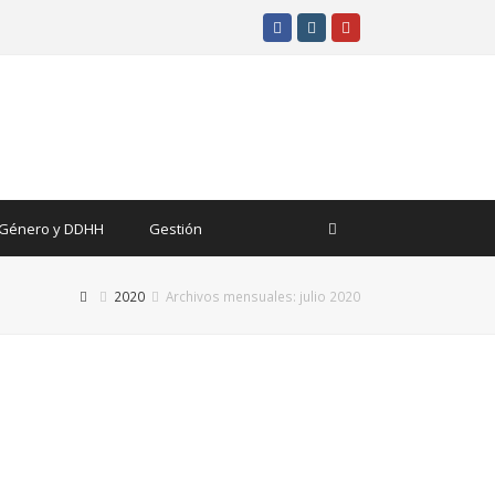
Facebook
Instagram
Youtube
Género y DDHH
Gestión
2020
Archivos mensuales: julio 2020